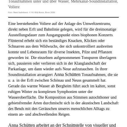
Tonaufnahmen unter und über Wasser, Mehrkanal-Soundinstallation,
Voliere
Foto: Marie Stadelmann. © VG Bild-Kunst, Bonn 2026.
Eine leerstehenden Voliere auf der Anlage des Umweltzentrums,
direkt neben Erft und Bahnlinie gelegen, wird für die dreimonatige
Ausstellungsdauer zum Ausgangspunkt eines biophonen Konzerts.
Flüsternd erhebt sich ein beständiges Knacken, Klicken oder
Schnarren aus dem Wildwuchs, der sich unkontrolliert ausbreiten
konnte und Lebensraum für diverse Insekten, Pilze und Pflanzen
geworden ist. Die einzelnen aufgenommenen Tonspuren überlagern
sich, pausieren oder verlieren sich in der Klanglandschaft der
Parkanlage, um dann wieder aufs Neue aufzutauchen. In ihrer
Anna Schütten
Soundinstallation arrangiert
Tonaufnahmen, die sie
u. a. in der Erft zwischen Schönau und Neuss gesammelt hat.
Gerade das warme Wasser ab Bergheim führt auch im kalten, sonst
ruhigen Winter zu komplexen Symphonien unter der
Wasseroberfläche. Die Komposition aus Stimmen autochthoner und
gebietsfremder Arten durchmischt sich in der akustischen Landschaft
des Bends mit den Geräuschen unseres menschlichen Alltags zu
einem an- und abschwellenden Reigen.
Anna Schütten
arbeitet an der Schnittstelle von visueller und